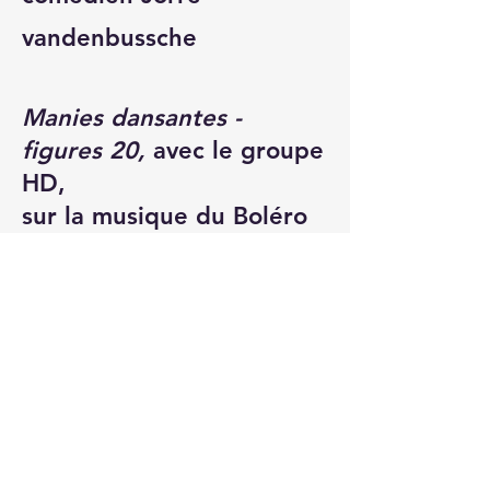
vandenbussche
Manies dansantes -
figures 20,
avec le groupe
HD,
sur la musique du Boléro
de Ravel
projection des photos et
vidéo des ateliers, de
Cléa
Mbaki
1er décembre 2023,