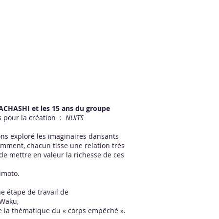
 KACHASHI et les 15 ans du groupe
s pour la création :
NUITS
vons exploré les imaginaires dansants
amment, chacun tisse une relation très
 de mettre en valeur la richesse de ces
imoto.
e étape de travail de
Waku,
ne la thématique du « corps empêché ».