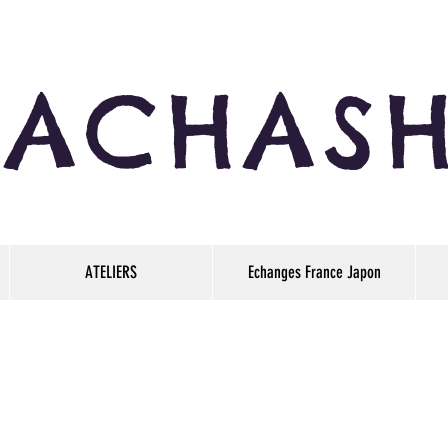
KACHASH
ATELIERS
Echanges France Japon